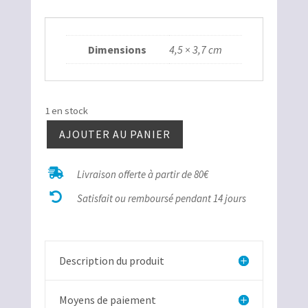
Dimensions
4,5 × 3,7 cm
1 en stock
AJOUTER AU PANIER
quantité
de

Livraison offerte à partir de 80€
Entroques

rectangle
Satisfait ou remboursé pendant 14 jours
Description du produit
Moyens de paiement