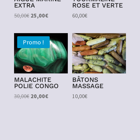
EXTRA
ROSE ET VERTE
Le
Le
50,00
€
25,00
€
60,00
€
prix
prix
initial
actuel
était :
est :
Promo !
50,00€.
25,00€.
MALACHITE
BÂTONS
POLIE CONGO
MASSAGE
Le
Le
30,00
€
20,00
€
10,00
€
prix
prix
initial
actuel
était :
est :
30,00€.
20,00€.