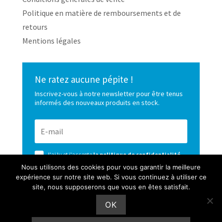
Politique en matière de remboursements et de
retours
Mentions légales
Ne ratez aucune pépite !
Inscrivez-vous à notre newsletter pour être tenus
informés des nouveaux produits en stock.
J'ai lu et j'accepte
la politique de confidentialité
de ce site
Nous utilisons des cookies pour vous garantir la meilleure
expérience sur notre site web. Si vous continuez à utiliser ce
S’ABONNER
site, nous supposerons que vous en êtes satisfait.
OK