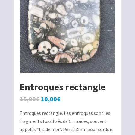
Entroques rectangle
Le
Le
15,00
€
10,00
€
prix
prix
Entroques rectangle. Les entroques sont les
initial
actuel
fragments fossilisés de Crinoïdes, souvent
était :
est :
appelés “Lis de mer”. Percé 3mm pour cordon.
15,00€.
10,00€.