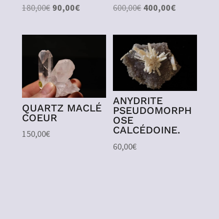
Le
Le
Le
Le
180,00
€
90,00
€
600,00
€
400,00
€
prix
prix
prix
prix
initial
actuel
initial
actuel
était :
est :
était :
est :
180,00€.
90,00€.
600,00€.
400,00€.
ANYDRITE
QUARTZ MACLÉ
PSEUDOMORPH
COEUR
OSE
CALCÉDOINE.
150,00
€
60,00
€