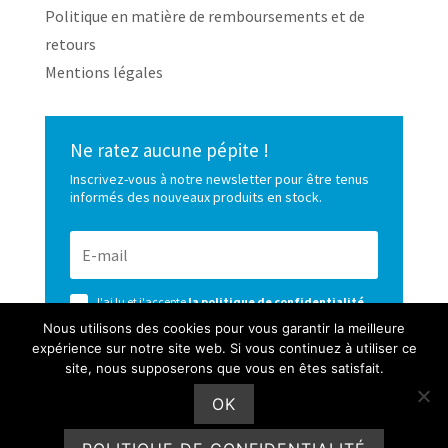
Politique en matière de remboursements et de
retours
Mentions légales
Ne ratez aucune pépite !
Inscrivez-vous à notre newsletter pour être tenus
informés des nouveaux produits en stock.
J'ai lu et j'accepte
la politique de confidentialité
de ce site
Nous utilisons des cookies pour vous garantir la meilleure
expérience sur notre site web. Si vous continuez à utiliser ce
S’ABONNER
site, nous supposerons que vous en êtes satisfait.
OK