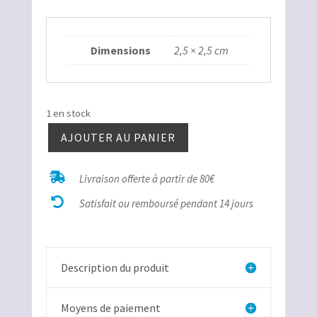
Dimensions
2,5 × 2,5 cm
1 en stock
AJOUTER AU PANIER
quantité
de

Livraison offerte à partir de 80€
Corail

fossilisé
Satisfait ou remboursé pendant 14 jours
donut
rouge
Description du produit
Moyens de paiement