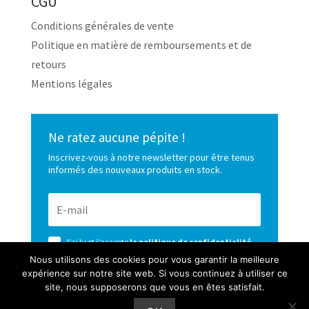
CGU
Conditions générales de vente
Politique en matière de remboursements et de
retours
Mentions légales
Ne ratez aucune pépite !
Inscrivez-vous à notre newsletter pour être tenus
informés des nouveaux produits en stock.
J'ai lu et j'accepte
la politique de confidentialité
de ce site
Nous utilisons des cookies pour vous garantir la meilleure
expérience sur notre site web. Si vous continuez à utiliser ce
S’ABONNER
site, nous supposerons que vous en êtes satisfait.