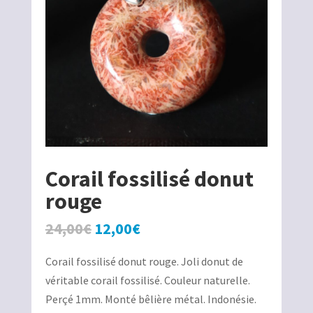
Corail fossilisé donut
rouge
Le
Le
24,00
€
12,00
€
prix
prix
Corail fossilisé donut rouge. Joli donut de
initial
actuel
véritable corail fossilisé. Couleur naturelle.
était :
est :
Perçé 1mm. Monté bêlière métal. Indonésie.
24,00€.
12,00€.