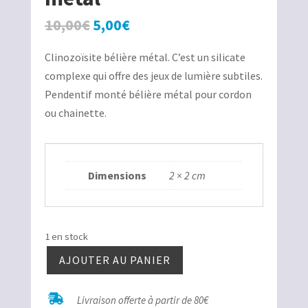
Le
Le
10,00
€
5,00
€
prix
prix
Clinozoïsite bélière métal. C’est un silicate
initial
actuel
complexe qui offre des jeux de lumière subtiles.
était :
est :
Pendentif monté bélière métal pour cordon
10,00€.
5,00€.
ou chainette.
Dimensions
2 × 2 cm
1 en stock
AJOUTER AU PANIER
quantité
de

Livraison offerte à partir de 80€
Clinozoïsite