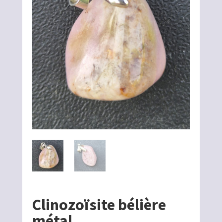
Clinozoïsite bélière
métal