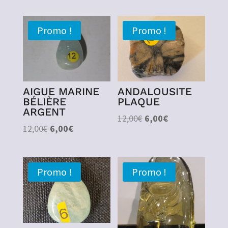
Promo !
Promo !
AIGUE MARINE
ANDALOUSITE
BÉLIÈRE
PLAQUE
ARGENT
Le
Le
12,00
€
6,00
€
Le
Le
12,00
€
6,00
€
prix
prix
prix
prix
initial
actuel
initial
actuel
était :
est :
était :
est :
12,00€.
6,00€.
Promo !
Promo !
12,00€.
6,00€.