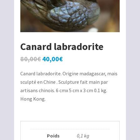
Canard labradorite
Le
Le
80,00
€
40,00
€
prix
prix
Canard labradorite. Origine madagascar, mais
initial
actuel
sculpté en Chine . Sculpture fait main par
était :
est :
artisans chinois. 6 cmx 5 cm x 3 cm 0.1 kg.
80,00€.
40,00€.
Hong Kong.
Poids
0,1 kg