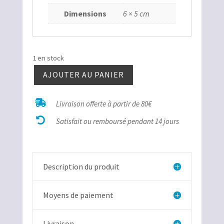
Dimensions
6 × 5 cm
1 en stock
AJOUTER AU PANIER
quantité
de

Livraison offerte à partir de 80€
Canard

labradorite
Satisfait ou remboursé pendant 14 jours
Description du produit
Moyens de paiement
Livraison