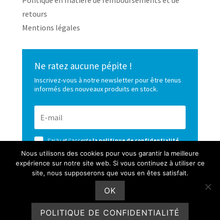
Politique en matière de remboursements et de
retours
Mentions légales
Ne ratez aucune pépite !
Inscrivez-vous à notre newsletter pour être tenus
informés des nouveaux produits en stock.
J'ai lu et j'accepte
la politique de confidentialité
de ce site
Nous utilisons des cookies pour vous garantir la meilleure
expérience sur notre site web. Si vous continuez à utiliser ce
S’ABONNER
site, nous supposerons que vous en êtes satisfait.
OK
POLITIQUE DE CONFIDENTIALITÉ