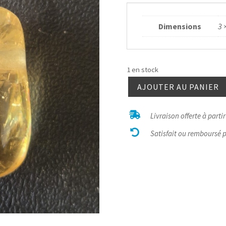
Dimensions
3 
1 en stock
AJOUTER AU PANIER
quantité
de

Livraison offerte à parti
Calcite

miel
Satisfait ou remboursé 
gemme