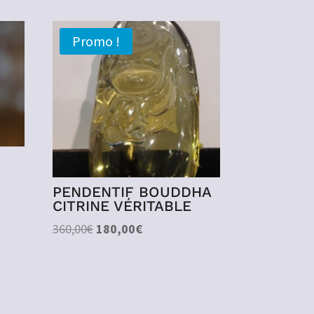
Promo !
PENDENTIF BOUDDHA
CITRINE VÉRITABLE
Le
Le
360,00
€
180,00
€
prix
prix
initial
actuel
était :
est :
360,00€.
180,00€.