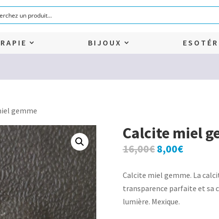
RAPIE
BIJOUX
ESOTÉR
 miel gemme
Calcite miel 
Le
Le
16,00
€
8,00
€
prix
prix
initial
actuel
Calcite miel gemme. La calci
était :
est :
transparence parfaite et sa 
16,00€.
8,00€.
lumière. Mexique.