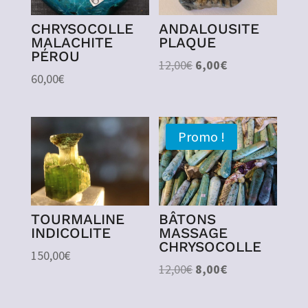
CHRYSOCOLLE
ANDALOUSITE
MALACHITE
PLAQUE
PÉROU
Le
Le
12,00
€
6,00
€
60,00
€
prix
prix
initial
actuel
était :
est :
Promo !
12,00€.
6,00€.
TOURMALINE
BÂTONS
INDICOLITE
MASSAGE
CHRYSOCOLLE
150,00
€
Le
Le
12,00
€
8,00
€
prix
prix
initial
actuel