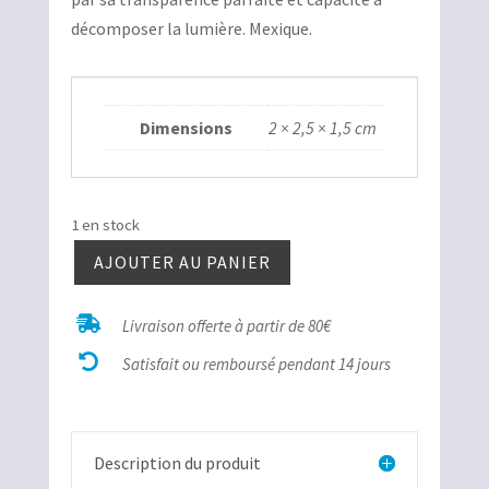
était :
est :
décomposer la lumière. Mexique.
10,00€.
5,00€.
Dimensions
2 × 2,5 × 1,5 cm
1 en stock
AJOUTER AU PANIER
quantité
de

Livraison offerte à partir de 80€
Calcite

limpide
Satisfait ou remboursé pendant 14 jours
Description du produit