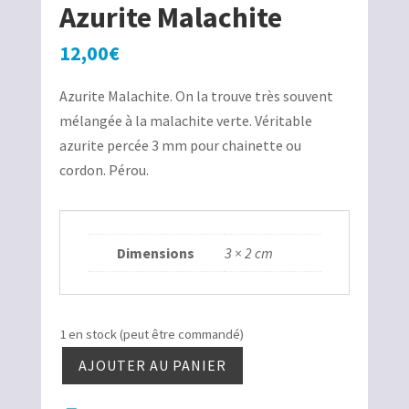
Azurite Malachite
12,00
€
Azurite Malachite. On la trouve très souvent
mélangée à la malachite verte. Véritable
azurite percée 3 mm pour chainette ou
cordon. Pérou.
Dimensions
3 × 2 cm
1 en stock (peut être commandé)
AJOUTER AU PANIER
quantité
de