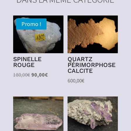
Promo !
SPINELLE
QUARTZ
ROUGE
PÉRIMORPHOSE
CALCITE
Le
Le
180,00
€
90,00
€
600,00
€
prix
prix
initial
actuel
était :
est :
180,00€.
90,00€.