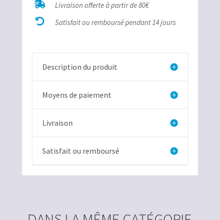

Livraison offerte à partir de 80€
Azurite

Malachite
Satisfait ou remboursé pendant 14 jours
Description du produit
Moyens de paiement
Livraison
Satisfait ou remboursé
DANS LA MÊME CATÉGORIE