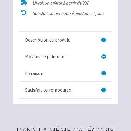

Livraison offerte à partir de 80€
Aventurine

Brésil
Satisfait ou remboursé pendant 14 jours
Description du produit
Moyens de paiement
Livraison
Satisfait ou remboursé
DANS LA MÊME CATÉGORIE