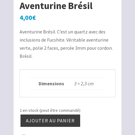
Aventurine Brésil
4,00
€
Aventurine Brésil. C’est un quartz avec des
inclusions de Fucshite. Véritable aventurine
verte, polie 2 faces, percée 3mm pour cordon.
Brésil.
Dimensions
3 × 2,3 cm
1 en stock (peut être commandé)
AJOUTER AU PANIER
quantité
de