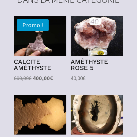
Promo !
CALCITE
AMÉTHYSTE
AMÉTHYSTE
ROSE 5
Le
Le
600,00
€
400,00
€
40,00
€
prix
prix
initial
actuel
était :
est :
600,00€.
400,00€.