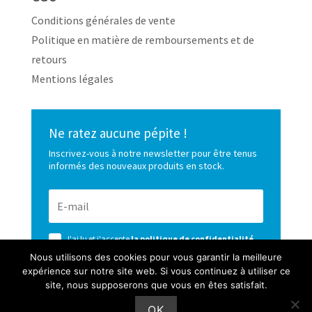
Conditions générales de vente
Politique en matière de remboursements et de
retours
Mentions légales
Ne ratez aucune pépite !
Inscrivez-vous à notre newsletter pour être tenus
informés des nouveaux produits en stock.
J'ai lu et j'accepte
la politique de confidentialité
de ce site
Nous utilisons des cookies pour vous garantir la meilleure
expérience sur notre site web. Si vous continuez à utiliser ce
S’ABONNER
site, nous supposerons que vous en êtes satisfait.
OK