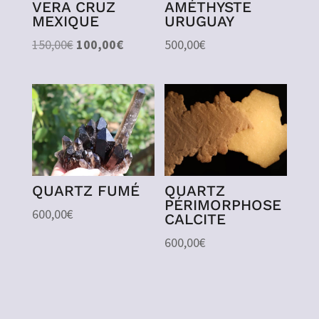
VERA CRUZ
AMÉTHYSTE
MEXIQUE
URUGUAY
Le
Le
150,00
€
100,00
€
500,00
€
prix
prix
initial
actuel
était :
est :
150,00€.
100,00€.
QUARTZ FUMÉ
QUARTZ
PÉRIMORPHOSE
600,00
€
CALCITE
600,00
€