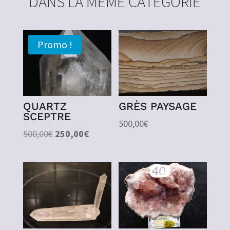
DANS LA MÊME CATÉGORIE
Promo !
QUARTZ
GRÈS PAYSAGE
SCEPTRE
500,00
€
Le
Le
500,00
€
250,00
€
prix
prix
initial
actuel
était :
est :
500,00€.
250,00€.