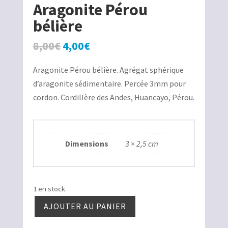
Aragonite Pérou
bélière
Le
Le
8,00
€
4,00
€
prix
prix
Aragonite Pérou bélière. Agrégat sphérique
initial
actuel
d’aragonite sédimentaire. Percée 3mm pour
était :
est :
cordon. Cordillère des Andes, Huancayo, Pérou.
8,00€.
4,00€.
Dimensions
3 × 2,5 cm
1 en stock
AJOUTER AU PANIER
quantité
de