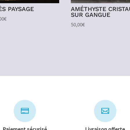
ÈS PAYSAGE
AMÉTHYSTE CRISTA
SUR GANGUE
00
€
50,00
€


Paiement sécurisé
Livraison offerte