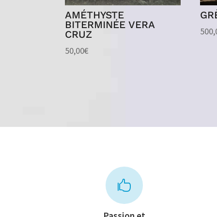
AMÉTHYSTE
GR
BITERMINÉE VERA
500,
CRUZ
50,00
€

Passion et