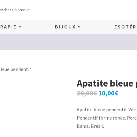
RAPIE
BIJOUX
ESOTÉR
bleue pendentif
Apatite bleue
Le
Le
20,00
€
10,00
€
prix
prix
initial
actuel
Apatite bleue pendentif. Véri
était :
est :
Pendentif forme ronde. Perc
20,00€.
10,00€
Bahia, Brésil.