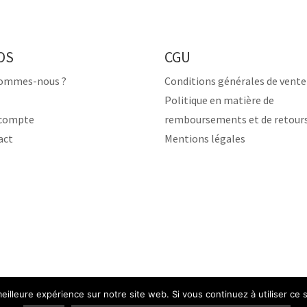
OS
CGU
sommes-nous ?
Conditions générales de vente
Politique en matière de
compte
remboursements et de retour
act
Mentions légales
eilleure expérience sur notre site web. Si vous continuez à utiliser ce