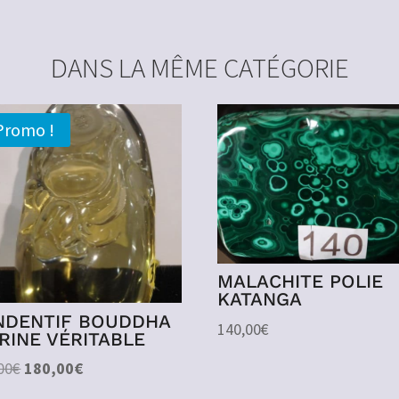
DANS LA MÊME CATÉGORIE
Promo !
MALACHITE POLIE
KATANGA
NDENTIF BOUDDHA
140,00
€
TRINE VÉRITABLE
Le
Le
00
€
180,00
€
prix
prix