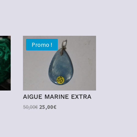
Promo !
AIGUE MARINE EXTRA
Le
Le
50,00
€
25,00
€
prix
prix
initial
actuel
était :
est :