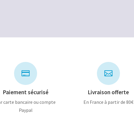
initial
actuel
était :
est :
360,00€.
180,00€.


Paiement sécurisé
Livraison offerte
r carte bancaire ou compte
En France à partir de 80€
Paypal