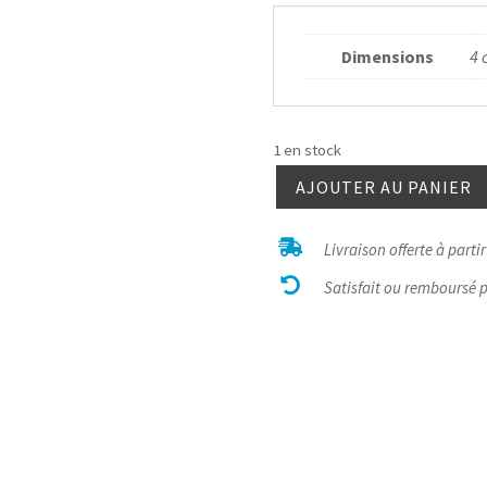
Dimensions
4 
1 en stock
AJOUTER AU PANIER
quantité
de

Livraison offerte à parti
Apatite

bleue
Satisfait ou remboursé 
pendentif