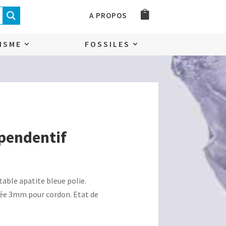
A PROPOS
ISME
FOSSILES
 pendentif
table apatite bleue polie.
ée 3mm pour cordon. Etat de
.