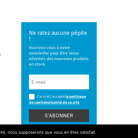
Ne ratez aucune pépite
!
Inscrivez-vous à notre
newsletter pour être tenus
s
informés des nouveaux produits
en stock.
J'ai lu et j'accepte
la politique
de confidentialité de ce site
S’ABONNER
 site, nous supposerons que vous en êtes satisfait.