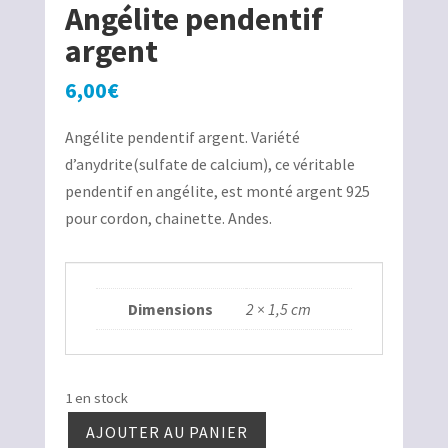
Angélite pendentif
argent
6,00
€
Angélite pendentif argent. Variété
d’anydrite(sulfate de calcium), ce véritable
pendentif en angélite, est monté argent 925
pour cordon, chainette. Andes.
Dimensions
2 × 1,5 cm
1 en stock
AJOUTER AU PANIER
quantité