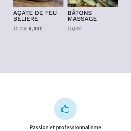
AGATE DE FEU
BÂTONS
BÉLIÈRE
MASSAGE
Le
Le
10,00
€
6,00
€
10,00
€
prix
prix
initial
actuel
était :
est :
10,00€.
6,00€.

Passion et professionnalisme