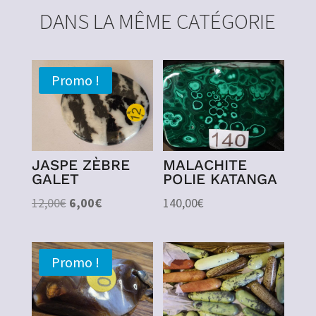
DANS LA MÊME CATÉGORIE
Promo !
JASPE ZÈBRE
MALACHITE
GALET
POLIE KATANGA
Le
Le
12,00
€
6,00
€
140,00
€
prix
prix
initial
actuel
était :
est :
Promo !
12,00€.
6,00€.