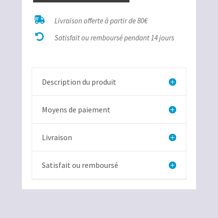
de

Livraison offerte à partir de 80€
Angélite

pendentif
Satisfait ou remboursé pendant 14 jours
argent
Description du produit
Moyens de paiement
Livraison
Satisfait ou remboursé