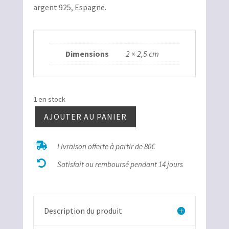
argent 925, Espagne.
Dimensions
2 × 2,5 cm
1 en stock
AJOUTER AU PANIER
quantité
de

Livraison offerte à partir de 80€
Andalousite

bélière
Satisfait ou remboursé pendant 14 jours
argent
Description du produit