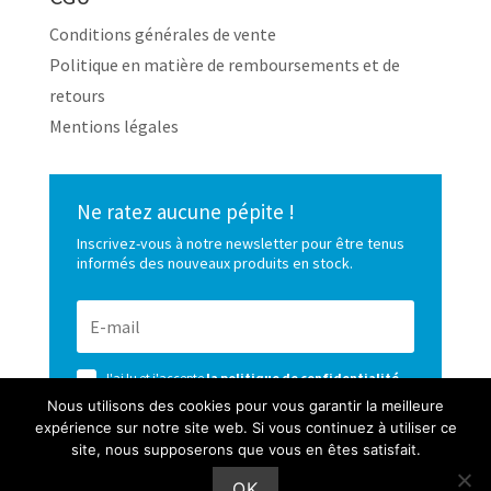
Conditions générales de vente
Politique en matière de remboursements et de
retours
Mentions légales
Ne ratez aucune pépite !
Inscrivez-vous à notre newsletter pour être tenus
informés des nouveaux produits en stock.
J'ai lu et j'accepte
la politique de confidentialité
de ce site
Nous utilisons des cookies pour vous garantir la meilleure
expérience sur notre site web. Si vous continuez à utiliser ce
S’ABONNER
site, nous supposerons que vous en êtes satisfait.
OK