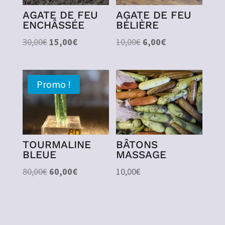
AGATE DE FEU
AGATE DE FEU
ENCHÂSSÉE
BÉLIÈRE
Le
Le
Le
Le
30,00
€
15,00
€
10,00
€
6,00
€
prix
prix
prix
prix
initial
actuel
initial
actuel
était :
est :
était :
est :
Promo !
30,00€.
15,00€.
10,00€.
6,00€.
TOURMALINE
BÂTONS
BLEUE
MASSAGE
Le
Le
80,00
€
60,00
€
10,00
€
prix
prix
initial
actuel
était :
est :
80,00€.
60,00€.