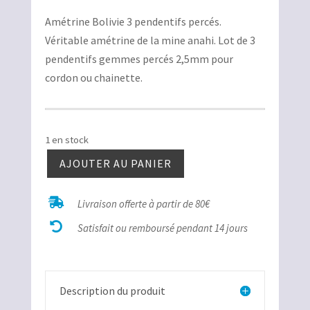
prix
prix
Amétrine Bolivie 3 pendentifs percés.
initial
actuel
Véritable amétrine de la mine anahi. Lot de 3
était :
est :
pendentifs gemmes percés 2,5mm pour
15,00€.
12,00€.
cordon ou chainette.
1 en stock
AJOUTER AU PANIER
quantité
de

Livraison offerte à partir de 80€
Amétrine

Bolivie
Satisfait ou remboursé pendant 14 jours
3
pendentifs
percés
Description du produit