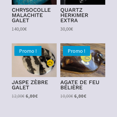
CHRYSOCOLLE
QUARTZ
MALACHITE
HERKIMER
GALET
EXTRA
140,00
€
30,00
€
Promo !
Promo !
JASPE ZÈBRE
AGATE DE FEU
GALET
BÉLIÈRE
Le
Le
Le
Le
12,00
€
6,00
€
10,00
€
6,00
€
prix
prix
prix
prix
initial
actuel
initial
actuel
était :
est :
était :
est :