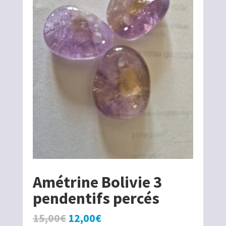
Amétrine Bolivie 3
pendentifs percés
Le
Le
15,00
€
12,00
€