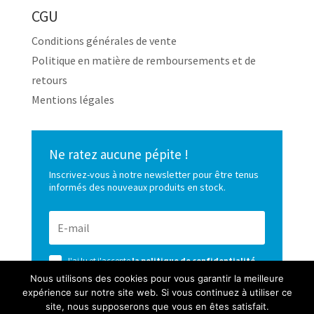
CGU
Conditions générales de vente
Politique en matière de remboursements et de
retours
Mentions légales
Ne ratez aucune pépite !
Inscrivez-vous à notre newsletter pour être tenus
informés des nouveaux produits en stock.
J'ai lu et j'accepte
la politique de confidentialité
de ce site
Nous utilisons des cookies pour vous garantir la meilleure
expérience sur notre site web. Si vous continuez à utiliser ce
S’ABONNER
site, nous supposerons que vous en êtes satisfait.