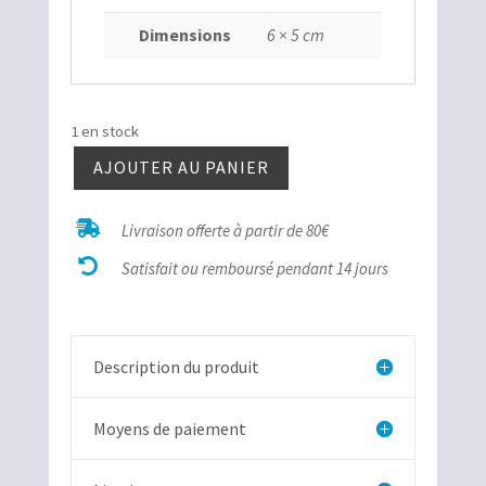
Dimensions
6 × 5 cm
1 en stock
AJOUTER AU PANIER
quantité
de

Livraison offerte à partir de 80€
Améthyste

rose
Satisfait ou remboursé pendant 14 jours
Argentine
10
Description du produit
Moyens de paiement