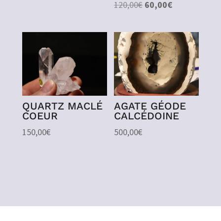
Le
Le
120,00
€
60,00
€
prix
prix
initial
actuel
était :
est :
120,00€.
60,00€.
QUARTZ MACLÉ
AGATE GÉODE
COEUR
CALCÉDOINE
150,00
€
500,00
€