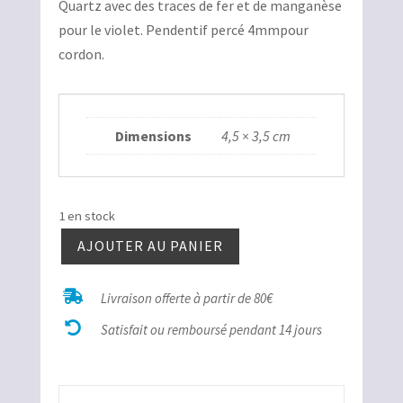
Quartz avec des traces de fer et de manganèse
était :
est :
pour le violet. Pendentif percé 4mmpour
16,00€.
8,00€.
cordon.
Dimensions
4,5 × 3,5 cm
1 en stock
AJOUTER AU PANIER
quantité
de

Livraison offerte à partir de 80€
Améthyste

Chevron
Satisfait ou remboursé pendant 14 jours
ovale
percé