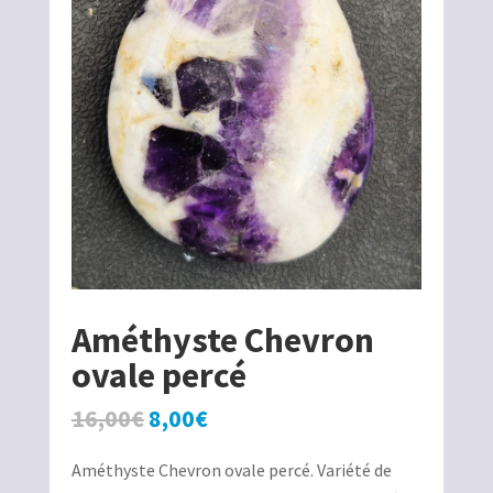
Améthyste Chevron
ovale percé
Le
Le
16,00
€
8,00
€
prix
prix
Améthyste Chevron ovale percé. Variété de
initial
actuel