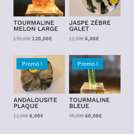
TOURMALINE
JASPE ZÈBRE
MELON LARGE
GALET
Le
Le
Le
Le
150,00
€
120,00
€
12,00
€
6,00
€
prix
prix
prix
prix
initial
actuel
initial
actuel
était :
est :
était :
est :
Promo !
Promo !
150,00€.
120,00€.
12,00€.
6,00€.
ANDALOUSITE
TOURMALINE
PLAQUE
BLEUE
Le
Le
Le
Le
12,00
€
6,00
€
80,00
€
60,00
€
prix
prix
prix
prix
initial
actuel
initial
actuel