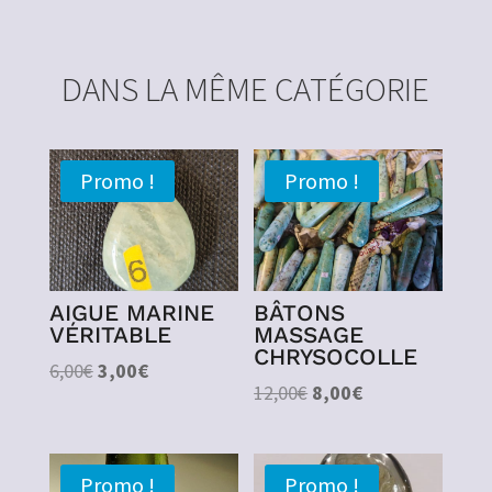
DANS LA MÊME CATÉGORIE
Promo !
Promo !
AIGUE MARINE
BÂTONS
VÉRITABLE
MASSAGE
CHRYSOCOLLE
Le
Le
6,00
€
3,00
€
Le
Le
12,00
€
8,00
€
prix
prix
prix
prix
initial
actuel
initial
actuel
était :
est :
était :
est :
6,00€.
3,00€.
Promo !
Promo !