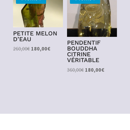
12,00€.
8,00€.
PETITE MELON
D’EAU
PENDENTIF
BOUDDHA
Le
Le
260,00
€
180,00
€
CITRINE
prix
prix
VÉRITABLE
initial
actuel
Le
Le
360,00
€
180,00
€
était :
est :
prix
prix
260,00€.
180,00€.
initial
actuel
était :
est :
360,00€.
180,00€.