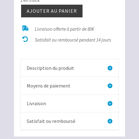
1 en stock
AJOUTER AU PANIER
quantité
de

Livraison offerte à partir de 80€
Améthyste

Chevron
Satisfait ou remboursé pendant 14 jours
bélière
Description du produit
Moyens de paiement
Livraison
Satisfait ou remboursé