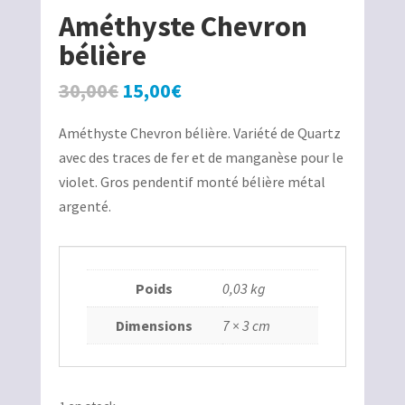
Améthyste Chevron
bélière
Le
Le
30,00
€
15,00
€
prix
prix
Améthyste Chevron bélière. Variété de Quartz
initial
actuel
avec des traces de fer et de manganèse pour le
était :
est :
violet. Gros pendentif monté bélière métal
30,00€.
15,00€.
argenté.
Poids
0,03 kg
Dimensions
7 × 3 cm