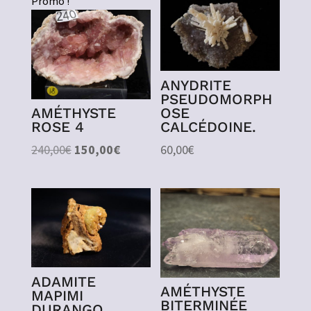
Promo !
ANYDRITE
PSEUDOMORPH
OSE
AMÉTHYSTE
CALCÉDOINE.
ROSE 4
Le
Le
60,00
€
240,00
€
150,00
€
prix
prix
initial
actuel
était :
est :
240,00€.
150,00€.
ADAMITE
AMÉTHYSTE
MAPIMI
BITERMINÉE
DURANGO