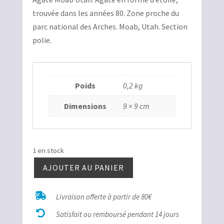
trouvée dans les années 80. Zone proche du
parc national des Arches. Moab, Utah. Section
polie.
Poids
0,2 kg
Dimensions
9 × 9 cm
1 en stock
AJOUTER AU PANIER
quantité
de

Livraison offerte à partir de 80€
Agate

Moab
Satisfait ou remboursé pendant 14 jours